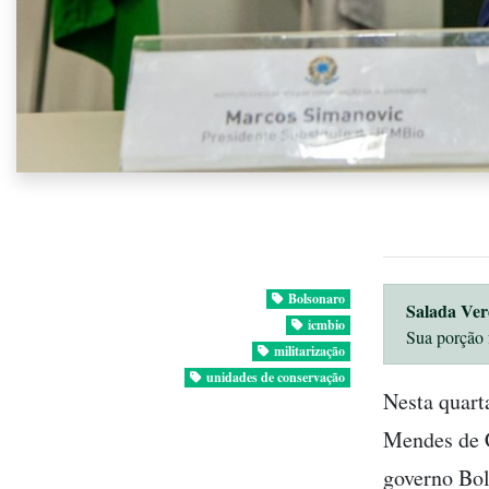
Bolsonaro
Salada Ver
icmbio
Sua porção 
militarização
unidades de conservação
Nesta quart
Mendes de C
governo Bol