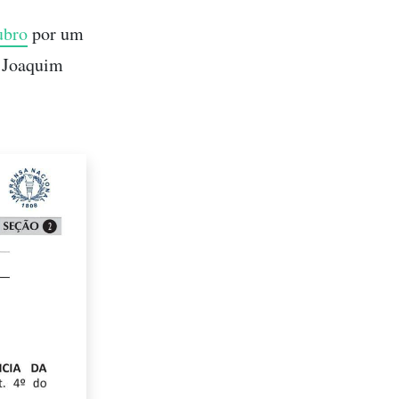
ubro
por um
, Joaquim