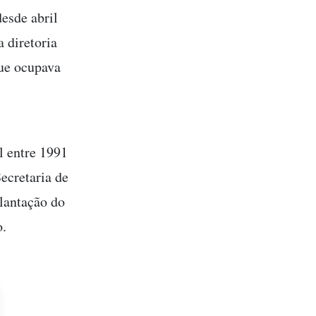
desde abril
 diretoria
ue ocupava
s
l entre 1991
ecretaria de
lantação do
o.