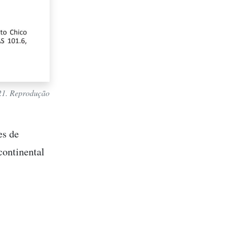
021. Reprodução
es de
continental