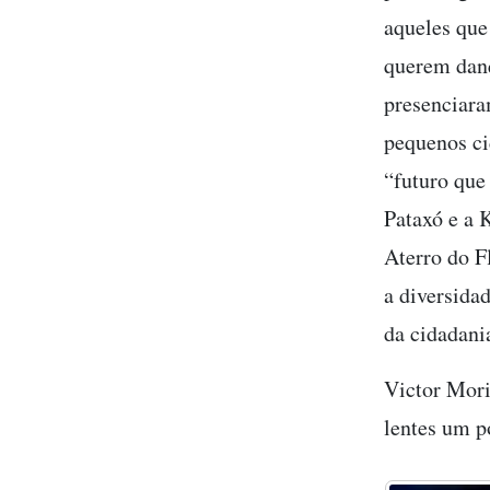
aqueles que
querem danç
presenciara
pequenos ci
“futuro que
Pataxó e a 
Aterro do F
a diversida
da cidadani
Victor Mori
lentes um p