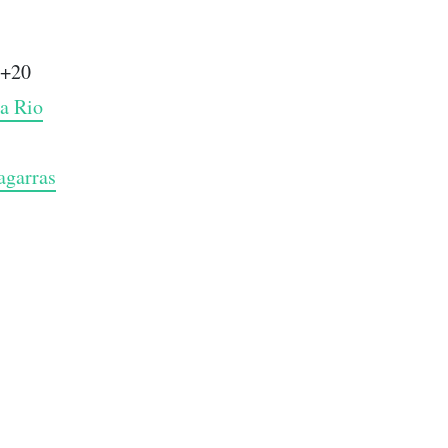
o+20
a Rio
agarras