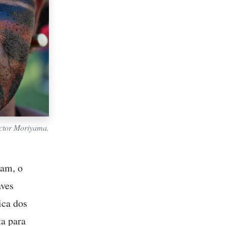
ictor Moriyama.
ram, o
aves
ica dos
ta para