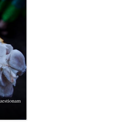
questionam
Índios da tribo Kariri Xokó na Cúpula dos Po
Foto: Victor Moriyama