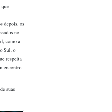
s que
s depois, os
essados no
il, como a
o Sul, o
ue respeita
um encontro
 de suas