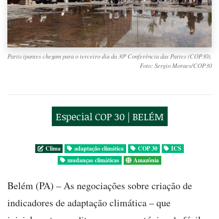
Participantes chegam para o terceiro dia da 30ª Conferência das Partes (COP30).
Foto: Sergio Moraes/COP30
Especial COP 30 | BELÉM
Clima
adaptação climática
COP 30
ICS
mudanças climáticas
Amazônia
Belém (PA) – As negociações sobre criação de
indicadores de adaptação climática – que