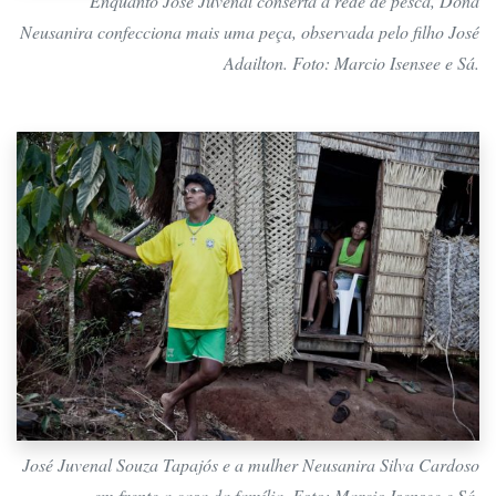
Enquanto José Juvenal conserta a rede de pesca, Dona
Neusanira confecciona mais uma peça, observada pelo filho José
Adailton. Foto: Marcio Isensee e Sá.
José Juvenal Souza Tapajós e a mulher Neusanira Silva Cardoso
em frente a casa da família. Foto: Marcio Isensee e Sá.