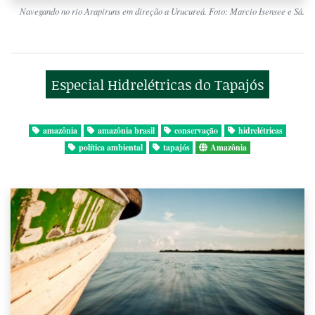
Navegando no rio Arapiruns em direção a Urucureá. Foto: Marcio Isensee e Sá.
Especial Hidrelétricas do Tapajós
amazônia
amazônia brasil
conservação
hidrelétricas
política ambiental
tapajós
Amazônia