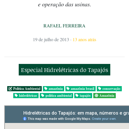
e operação das usinas.
RAFAEL FERREIRA
19 de julho de 2013
·
13 anos atrás
Especial Hidrelétricas do Tapajós
Politica Ambiental
amazônia
amazônia brasil
conservação
hidrelétricas
política ambiental
tapajós
Amazônia