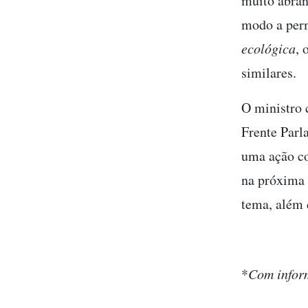
muito abran
modo a perm
ecológica
, 
similares.
O ministro 
Frente Parl
uma ação c
na próxima 
tema, além 
*
Com infor