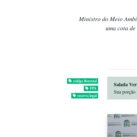
Ministro do Meio Ambie
uma cota de 
código florestal
Salada Ver
FPA
Sua porção 
reserva legal