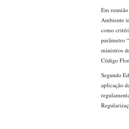
Em reunião 
Ambiente in
como critér
parâmetro “
ministros d
Código Flor
Segundo Eds
aplicação d
regulament
Regulariza