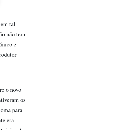
cem tal
ção não tem
único e
rodutor
re o novo
ntiveram os
bioma para
te era