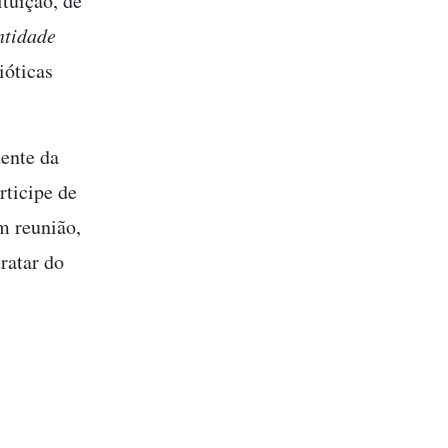
tuição, de
ntidade
ióticas
ente da
rticipe de
 reunião,
ratar do