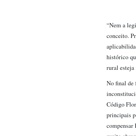
“Nem a legi
conceito. P
aplicabilid
histórico q
rural esteja
No final de 
inconstituc
Código Flor
principais 
compensar R