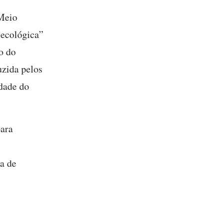
 Meio
 ecológica”
o do
zida pelos
dade do
para
a de