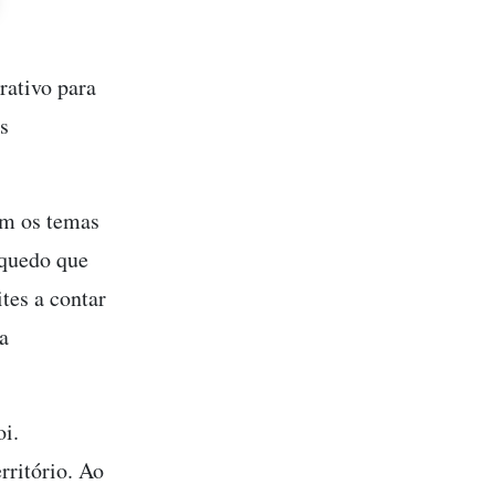
rativo para
s
om os temas
nquedo que
tes a contar
a
i.
rritório. Ao