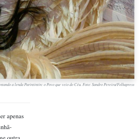
entando a lenda Parintintin: o Povo que veio do Céu. Foto: Sandro Pereira/Folhapress
ser apenas
unhã-
me outra