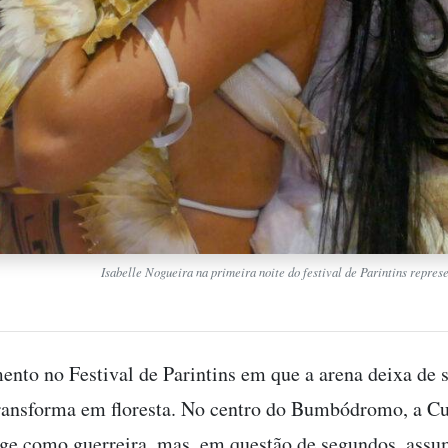
Isabelle Nogueira na primeira noite do festival de Parintins repres
to no Festival de Parintins em que a arena deixa de 
transforma em floresta. No centro do Bumbódromo, a C
ge como guerreira, mas, em questão de segundos, assu