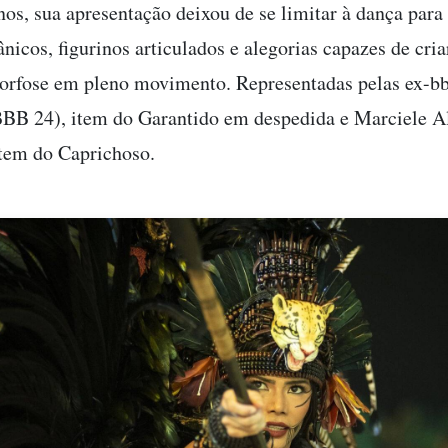
nos, sua apresentação deixou de se limitar à dança para
nicos, figurinos articulados e alegorias capazes de cria
fose em pleno movimento. Representadas pelas ex-bbb
BB 24), item do Garantido em despedida e Marciele 
item do Caprichoso.