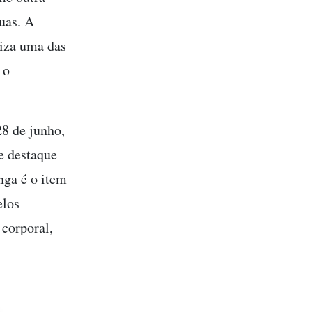
guas. A
tiza uma das
 o
28 de junho,
e destaque
nga é o item
elos
 corporal,