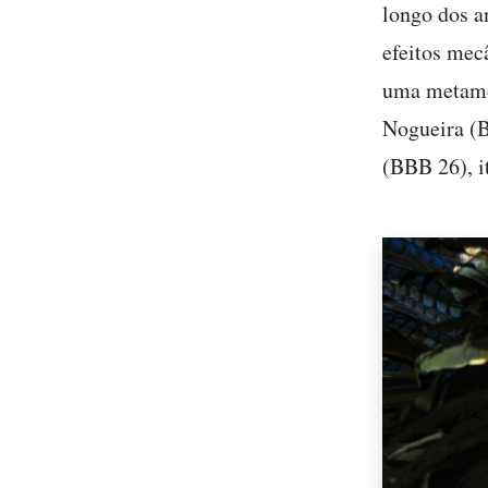
longo dos a
efeitos mecâ
uma metamor
Nogueira (B
(BBB 26), 