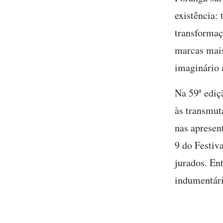
existência:
transformaç
marcas mais
imaginário
Na 59ª ediçã
às transmut
nas apresen
9 do Festiva
jurados. Ent
indumentári