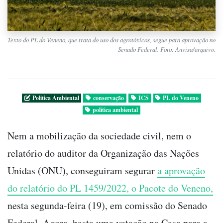
Texto do PL do Veneno, que trata do uso dos agrotóxicos, segue para aprovação no
Senado Federal. Foto: Anvisa/arquivo.
Politica Ambiental
conservação
ICS
PL do Veneno
política ambiental
Nem a mobilização da sociedade civil, nem o
relatório do auditor da Organização das Nações
Unidas (ONU), conseguiram segurar
a aprovação
do relatório do PL 1459/2022, o Pacote do Veneno,
nesta segunda-feira (19), em comissão do Senado
Federal. Agora, basta uma votação na Casa para a