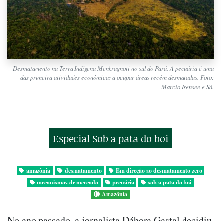
Desmatamento na Terra Indígena Menkragnoti no sul do Pará. A pecuária é uma
das primeira atividades econômicas a ocupar áreas recém desmatadas. Foto:
Marcio Isensee e Sá.
Especial Sob a pata do boi
amazônia
desmatamento
Em direção ao desmatamento zero
mecanismos de mercado
pecuária
sob a pata do boi
Amazônia
No ano passado, a jornalista Débora Gastal decidiu